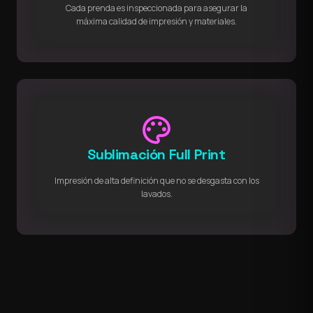
Cada prenda es inspeccionada para asegurar la
máxima calidad de impresión y materiales.
palette
Sublimación Full Print
Impresión de alta definición que no se desgasta con los
lavados.