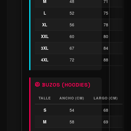
M
48
71
L
52
75
XL
56
78
XXL
60
80
3XL
67
84
4XL
72
88
🧥 BUZOS (HOODIES)
TALLE
ANCHO (CM)
LARGO (CM)
S
54
68
M
58
69