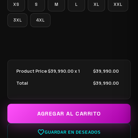
XS
S
M
L
XL
XXL
3XL
4XL
Product Price $
39,990.00
x 1
$
39,990.00
Total
$
39,990.00
AGREGAR AL CARRITO
favorite_border
GUARDAR EN DESEADOS