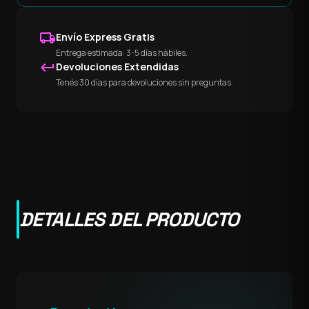
local_shipping
Envío Express Gratis
Entrega estimada: 3-5 días hábiles.
keyboard_return
Devoluciones Extendidas
Tenés 30 días para devoluciones sin preguntas.
DETALLES DEL PRODUCTO