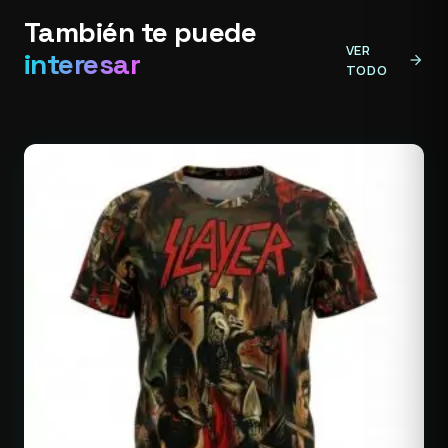
También te puede
VER
interesar
arrow_forward
TODO