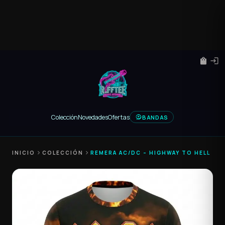
shopping_bag
login
Colección
Novedades
Ofertas
BANDAS
INICIO
chevron_right
COLECCIÓN
chevron_right
REMERA AC/DC – HIGHWAY TO HELL