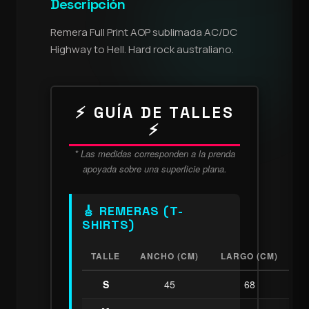
Descripción
Remera Full Print AOP sublimada AC/DC
Highway to Hell. Hard rock australiano.
⚡ GUÍA DE TALLES
⚡
* Las medidas corresponden a la prenda
apoyada sobre una superficie plana.
🎸 REMERAS (T-
SHIRTS)
TALLE
ANCHO (CM)
LARGO (CM)
S
45
68