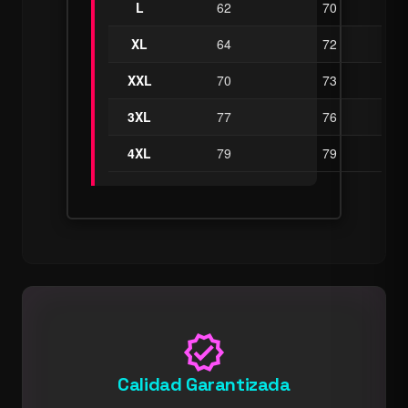
L
62
70
XL
64
72
XXL
70
73
3XL
77
76
4XL
79
79
verified
Calidad Garantizada