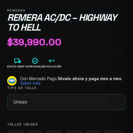
REMERAS
REMERA AC/DC – HIGHWAY
TO HELL
$
39,990.00
local_shipping
verified
keyboard_return
ENVÍO GRATIS
ORIGINAL
DEVOLUCIÓN
Con Mercado Pago
llévalo ahora y paga mes a mes
.
Saber más
TIPO DE TALLE
TALLES UNISEX