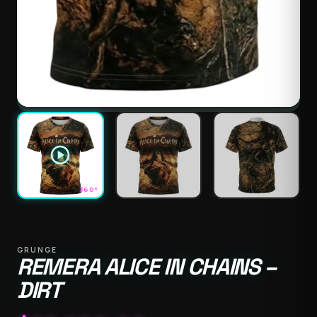
play_circle
360°
GRUNGE
REMERA ALICE IN CHAINS –
DIRT