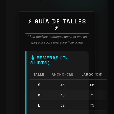
⚡ GUÍA DE TALLES
⚡
* Las medidas corresponden a la prenda
apoyada sobre una superficie plana.
🎸 REMERAS (T-
SHIRTS)
TALLE
ANCHO (CM)
LARGO (CM)
S
45
68
M
48
71
L
52
75