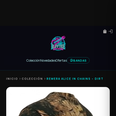
shopping_bag
login
Colección
Novedades
Ofertas
BANDAS
INICIO
chevron_right
COLECCIÓN
chevron_right
REMERA ALICE IN CHAINS – DIRT