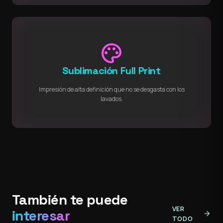
palette
Sublimación Full Print
Impresión de alta definición que no se desgasta con los
lavados.
También te puede
VER
interesar
arrow_forward
TODO