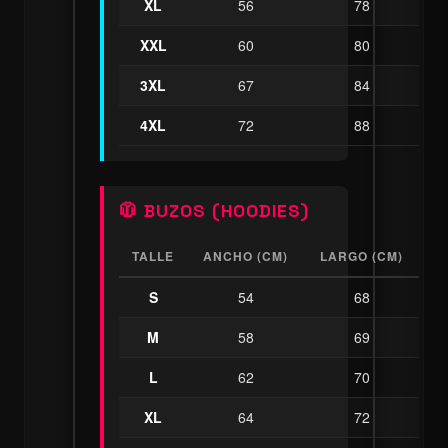
XL
56
78
XXL
60
80
3XL
67
84
4XL
72
88
🧥 BUZOS (HOODIES)
TALLE
ANCHO (CM)
LARGO (CM)
S
54
68
M
58
69
L
62
70
XL
64
72