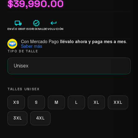
$
39,990.00
local_shipping
verified
keyboard_return
ENVÍO GRATIS
ORIGINAL
DEVOLUCIÓN
Con Mercado Pago
llévalo ahora y paga mes a mes
.
Saber más
TIPO DE TALLE
TALLES UNISEX
XS
S
M
L
XL
XXL
3XL
4XL