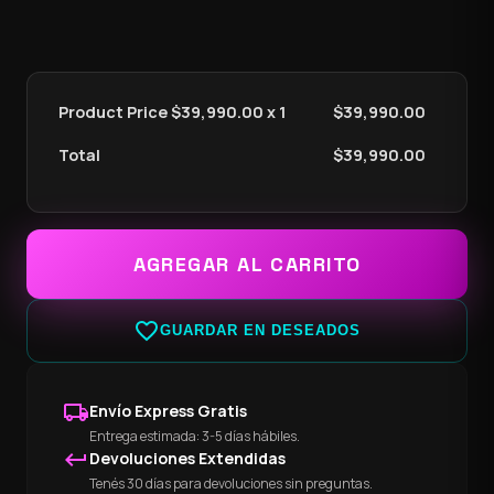
Product Price $
39,990.00
x 1
$
39,990.00
Total
$
39,990.00
AGREGAR AL CARRITO
favorite_border
GUARDAR EN DESEADOS
local_shipping
Envío Express Gratis
Entrega estimada: 3-5 días hábiles.
keyboard_return
Devoluciones Extendidas
Tenés 30 días para devoluciones sin preguntas.