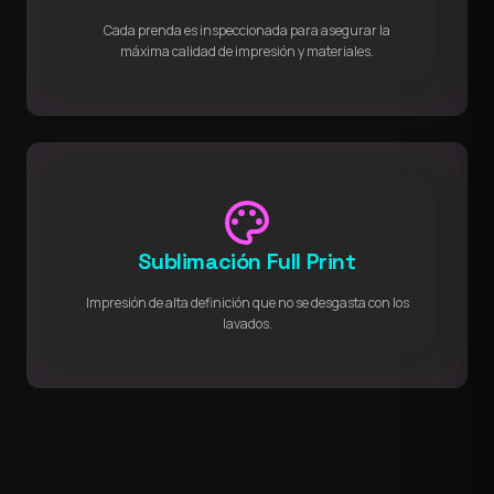
Cada prenda es inspeccionada para asegurar la
máxima calidad de impresión y materiales.
palette
Sublimación Full Print
Impresión de alta definición que no se desgasta con los
lavados.