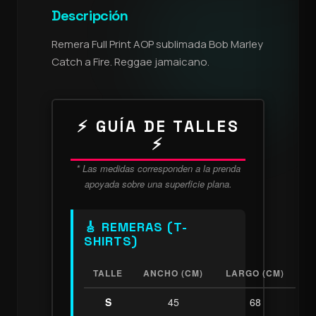
Descripción
Remera Full Print AOP sublimada Bob Marley
Catch a Fire. Reggae jamaicano.
⚡ GUÍA DE TALLES
⚡
* Las medidas corresponden a la prenda
apoyada sobre una superficie plana.
🎸 REMERAS (T-
SHIRTS)
TALLE
ANCHO (CM)
LARGO (CM)
S
45
68