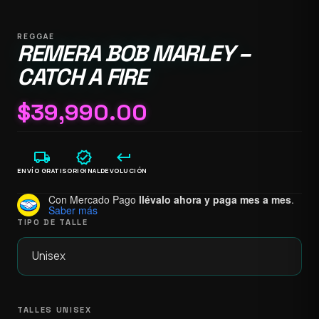
REGGAE
REMERA BOB MARLEY –
CATCH A FIRE
$
39,990.00
local_shipping
verified
keyboard_return
ENVÍO GRATIS
ORIGINAL
DEVOLUCIÓN
Con Mercado Pago
llévalo ahora y paga mes a mes
.
Saber más
TIPO DE TALLE
TALLES UNISEX