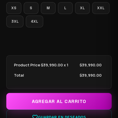
XS
S
M
L
XL
XXL
3XL
4XL
Product Price $
39,990.00
x 1
$
39,990.00
Total
$
39,990.00
AGREGAR AL CARRITO
favorite_border
GUARDAR EN DESEADOS