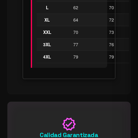
L
62
70
XL
64
72
XXL
70
73
3XL
77
76
4XL
79
79
verified
Calidad Garantizada