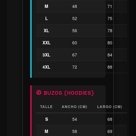
M
48
71
L
52
75
XL
56
78
XXL
60
80
3XL
67
84
4XL
72
88
🧥 BUZOS (HOODIES)
TALLE
ANCHO (CM)
LARGO (CM)
S
54
68
M
58
69