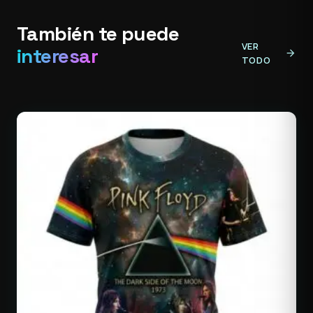
También te puede
VER
interesar
arrow_forward
TODO