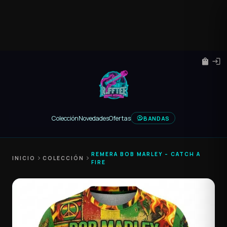
shopping_bag
login
Colección
Novedades
Ofertas
BANDAS
REMERA BOB MARLEY – CATCH A
INICIO
chevron_right
COLECCIÓN
chevron_right
FIRE