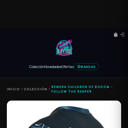
shopping_bag
login
Colección
Novedades
Ofertas
BANDAS
REMERA CHILDREN OF BODOM –
INICIO
chevron_right
COLECCIÓN
chevron_right
FOLLOW THE REAPER