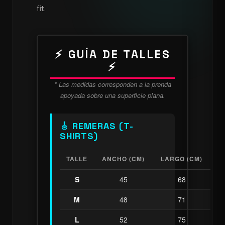
fit.
⚡ GUÍA DE TALLES
⚡
* Las medidas corresponden a la prenda
apoyada sobre una superficie plana.
🎸 REMERAS (T-
SHIRTS)
TALLE
ANCHO (CM)
LARGO (CM)
S
45
68
M
48
71
L
52
75