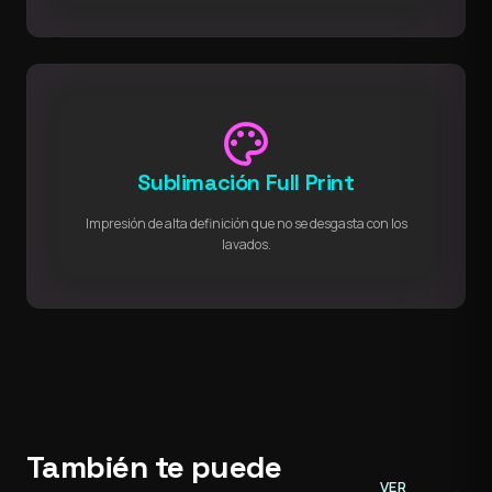
palette
Sublimación Full Print
Impresión de alta definición que no se desgasta con los
lavados.
También te puede
VER