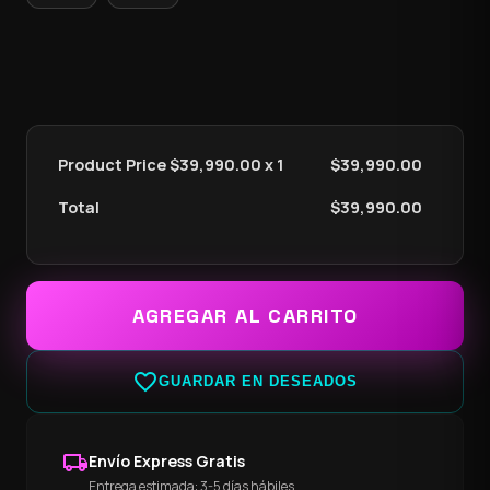
Product Price $
39,990.00
x 1
$
39,990.00
Total
$
39,990.00
AGREGAR AL CARRITO
favorite_border
GUARDAR EN DESEADOS
local_shipping
Envío Express Gratis
Entrega estimada: 3-5 días hábiles.