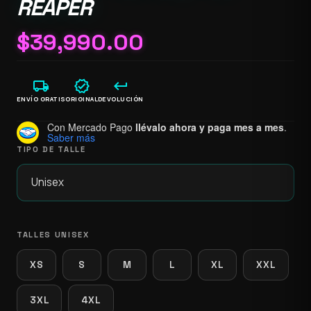
REAPER
$
39,990.00
local_shipping
verified
keyboard_return
ENVÍO GRATIS
ORIGINAL
DEVOLUCIÓN
Con Mercado Pago
llévalo ahora y paga mes a mes
.
Saber más
TIPO DE TALLE
TALLES UNISEX
XS
S
M
L
XL
XXL
3XL
4XL