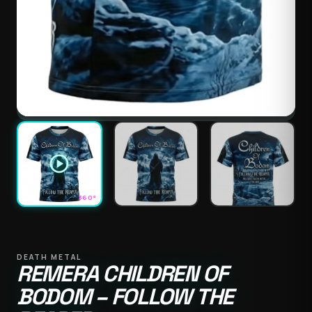
play_circle
360°
DEATH METAL
REMERA CHILDREN OF
BODOM – FOLLOW THE