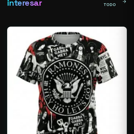
interesar
arrow_forward
TODO