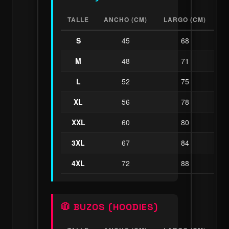
TALLE
ANCHO (CM)
LARGO (CM)
S
45
68
M
48
71
L
52
75
XL
56
78
XXL
60
80
3XL
67
84
4XL
72
88
🧥 BUZOS (HOODIES)