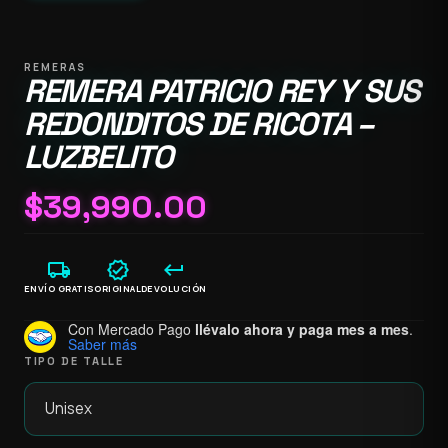
REMERAS
REMERA PATRICIO REY Y SUS
REDONDITOS DE RICOTA –
LUZBELITO
$
39,990.00
local_shipping
verified
keyboard_return
ENVÍO GRATIS
ORIGINAL
DEVOLUCIÓN
Con Mercado Pago
llévalo ahora y paga mes a mes
.
Saber más
TIPO DE TALLE