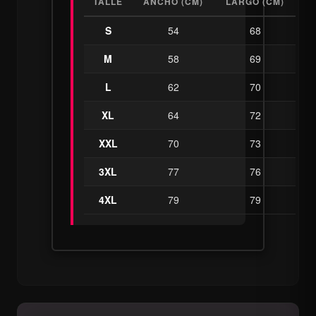
TALLE
ANCHO (CM)
LARGO (CM)
S
54
68
M
58
69
L
62
70
XL
64
72
XXL
70
73
3XL
77
76
4XL
79
79