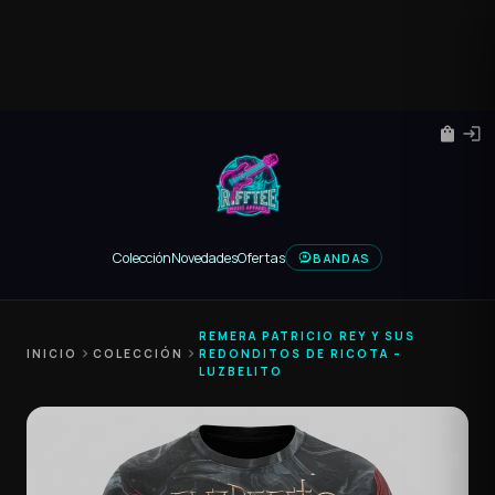
shopping_bag
login
Colección
Novedades
Ofertas
BANDAS
REMERA PATRICIO REY Y SUS
INICIO
chevron_right
COLECCIÓN
chevron_right
REDONDITOS DE RICOTA –
LUZBELITO