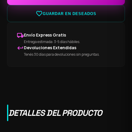
favorite_border
GUARDAR EN DESEADOS
local_shipping
Envío Express Gratis
Entrega estimada: 3-5 días hábiles.
keyboard_return
Devoluciones Extendidas
Tenés 30 días para devoluciones sin preguntas.
DETALLES DEL PRODUCTO