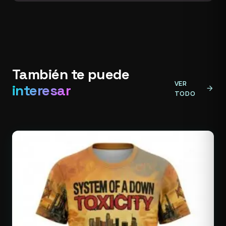
También te puede
VER
interesar
arrow_forward
TODO