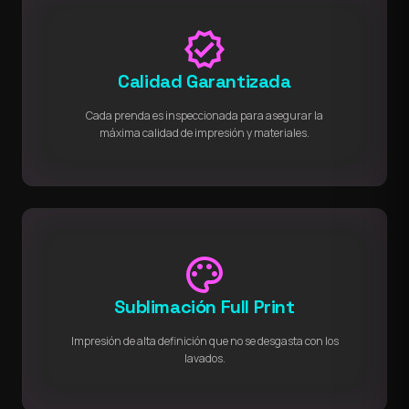
verified
Calidad Garantizada
Cada prenda es inspeccionada para asegurar la
máxima calidad de impresión y materiales.
palette
Sublimación Full Print
Impresión de alta definición que no se desgasta con los
lavados.