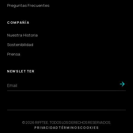
Preguntas Frecuentes
COMPAÑÍA
Nuestra Historia
Sostenibilidad
Prensa
NEWSLETTER
arrow_forward
© 2026 RIFFTEE. TODOS LOS DERECHOS RESERVADOS.
PRIVACIDAD
TÉRMINOS
COOKIES