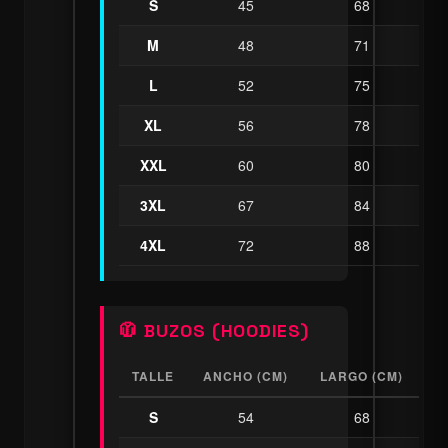
S
45
68
M
48
71
L
52
75
XL
56
78
XXL
60
80
3XL
67
84
4XL
72
88
🧥 BUZOS (HOODIES)
TALLE
ANCHO (CM)
LARGO (CM)
S
54
68