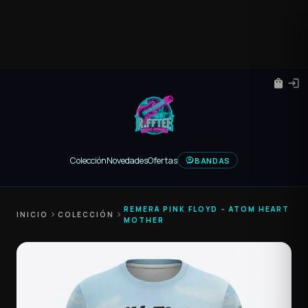
shopping_bag
login
Colección
Novedades
Ofertas
BANDAS
REMERA PINK FLOYD – ATOM HEART
INICIO
chevron_right
COLECCIÓN
chevron_right
MOTHER