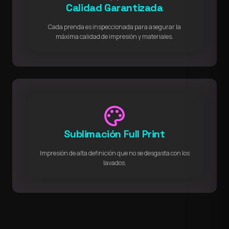
Calidad Garantizada
Cada prenda es inspeccionada para asegurar la
máxima calidad de impresión y materiales.
palette
Sublimación Full Print
Impresión de alta definición que no se desgasta con los
lavados.