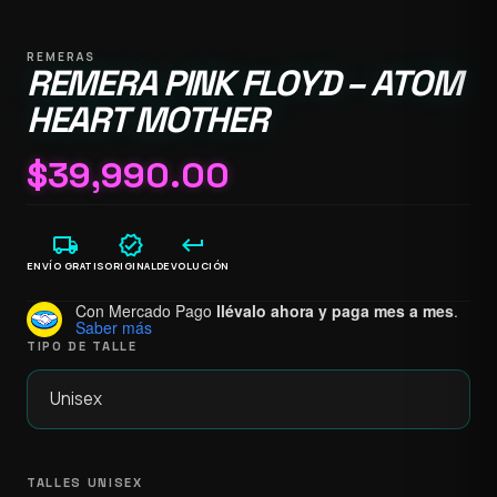
REMERAS
REMERA PINK FLOYD – ATOM
HEART MOTHER
$
39,990.00
local_shipping
verified
keyboard_return
ENVÍO GRATIS
ORIGINAL
DEVOLUCIÓN
Con Mercado Pago
llévalo ahora y paga mes a mes
.
Saber más
TIPO DE TALLE
TALLES UNISEX