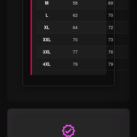
M
58
69
L
62
70
XL
64
72
XXL
70
73
3XL
77
76
4XL
79
79
verified