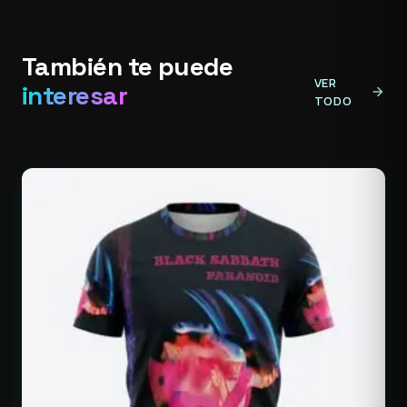
También te puede
VER
interesar
arrow_forward
TODO