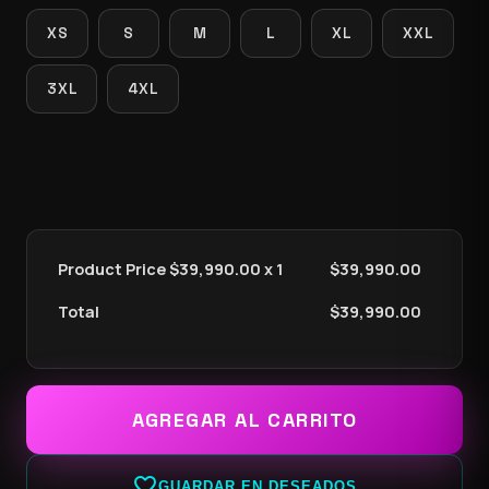
XS
S
M
L
XL
XXL
3XL
4XL
Product Price $
39,990.00
x 1
$
39,990.00
Total
$
39,990.00
AGREGAR AL CARRITO
favorite_border
GUARDAR EN DESEADOS