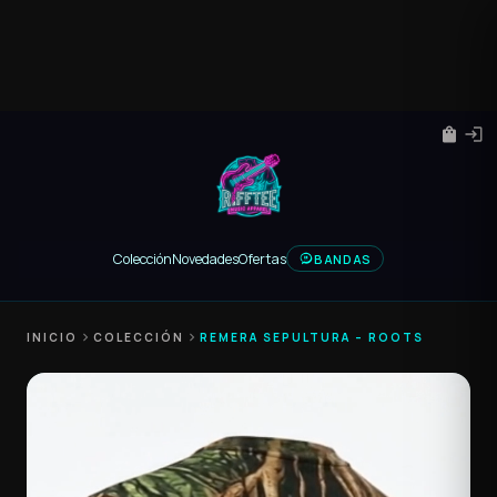
shopping_bag
login
Colección
Novedades
Ofertas
BANDAS
INICIO
chevron_right
COLECCIÓN
chevron_right
REMERA SEPULTURA – ROOTS