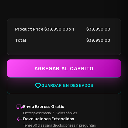
Product Price $
39,990.00
x 1
$
39,990.00
Total
$
39,990.00
AGREGAR AL CARRITO
favorite_border
GUARDAR EN DESEADOS
local_shipping
Envío Express Gratis
Entrega estimada: 3-5 días hábiles.
keyboard_return
Devoluciones Extendidas
Tenés 30 días para devoluciones sin preguntas.