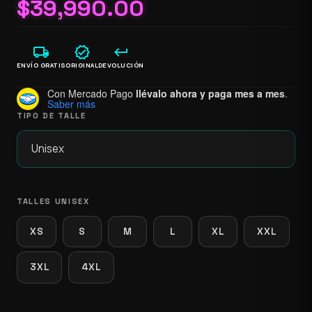
$
39,990.00
local_shipping
verified
keyboard_return
ENVÍO GRATIS
ORIGINAL
DEVOLUCIÓN
Con Mercado Pago
llévalo ahora y paga mes a mes
.
Saber más
TIPO DE TALLE
TALLES UNISEX
XS
S
M
L
XL
XXL
3XL
4XL