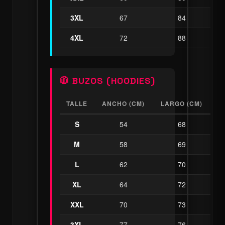
3XL
67
84
4XL
72
88
🧥 BUZOS (HOODIES)
TALLE
ANCHO (CM)
LARGO (CM)
S
54
68
M
58
69
L
62
70
XL
64
72
XXL
70
73
3XL
77
76