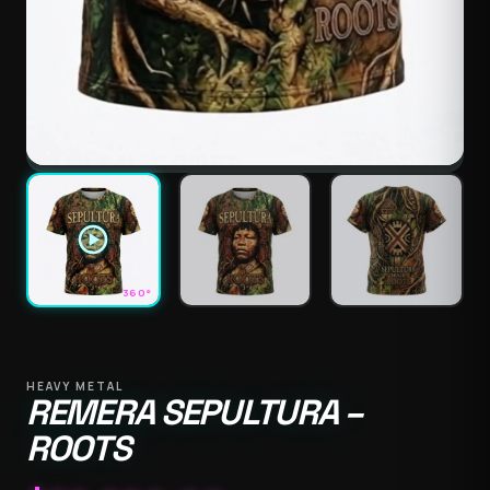
play_circle
360°
HEAVY METAL
REMERA SEPULTURA –
ROOTS