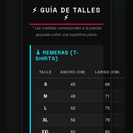
⚡ GUÍA DE TALLES
⚡
* Las medidas corresponden a la prenda
apoyada sobre una superficie plana.
🎸 REMERAS (T-
SHIRTS)
TALLE
ANCHO (CM)
LARGO (CM)
S
45
68
M
48
71
L
52
75
XL
56
78
XXL
60
80