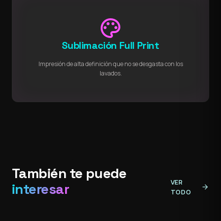
palette
Sublimación Full Print
Impresión de alta definición que no se desgasta con los
lavados.
También te puede
VER
interesar
arrow_forward
TODO