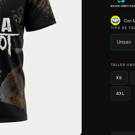
local_shipping
ENVÍO GRATIS
O
Con 
TIPO DE TA
TALLES UNI
XS
4XL