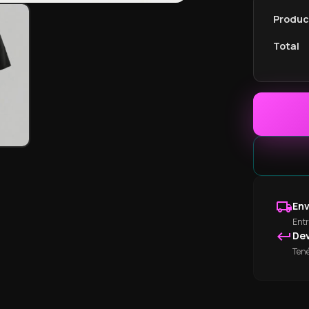
Product
Total
local_shipping
Env
Entr
keyboard_return
Dev
Tené