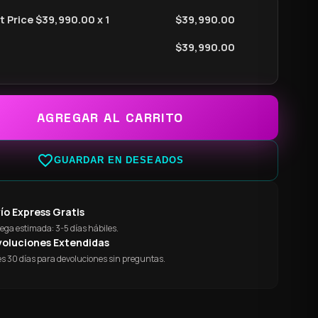
 Price $
39,990.00
x 1
$
39,990.00
$
39,990.00
AGREGAR AL CARRITO
favorite_border
GUARDAR EN DESEADOS
ío Express Gratis
ega estimada: 3-5 días hábiles.
oluciones Extendidas
s 30 días para devoluciones sin preguntas.