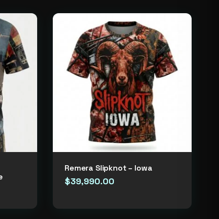
Remera Slipknot – Iowa
e
$
39,990.00