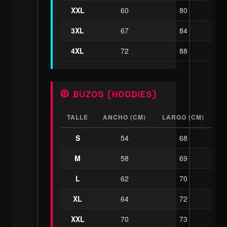
XXL
60
80
3XL
67
84
4XL
72
88
🧥 BUZOS (HOODIES)
TALLE
ANCHO (CM)
LARGO (CM)
S
54
68
M
58
69
L
62
70
XL
64
72
XXL
70
73