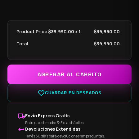
Product Price $
39,990.00
x 1
$
39,990.00
Total
$
39,990.00
AGREGAR AL CARRITO
favorite_border
GUARDAR EN DESEADOS
local_shipping
Envío Express Gratis
Entrega estimada: 3-5 días hábiles.
keyboard_return
Devoluciones Extendidas
Tenés 30 días para devoluciones sin preguntas.