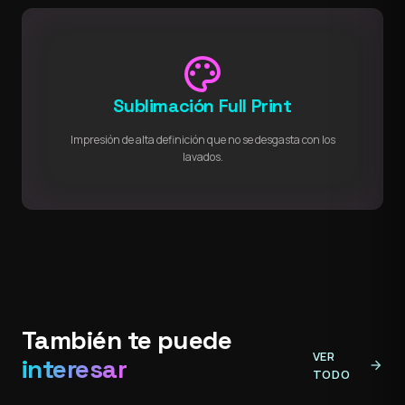
palette
Sublimación Full Print
Impresión de alta definición que no se desgasta con los
lavados.
También te puede
VER
interesar
arrow_forward
TODO