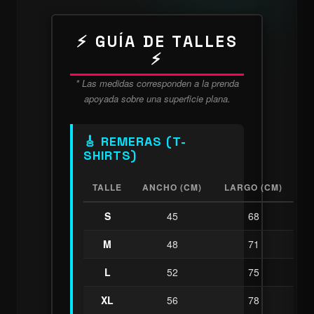
⚡ GUÍA DE TALLES
⚡
* Las medidas corresponden a la prenda
apoyada sobre una superficie plana.
🎸 REMERAS (T-
SHIRTS)
TALLE
ANCHO (CM)
LARGO (CM)
S
45
68
M
48
71
L
52
75
XL
56
78