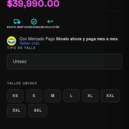
$
39,990.00
local_shipping
verified
keyboard_return
ENVÍO GRATIS
ORIGINAL
DEVOLUCIÓN
Con Mercado Pago
llévalo ahora y paga mes a mes
.
Saber más
TIPO DE TALLE
TALLES UNISEX
XS
S
M
L
XL
XXL
3XL
4XL