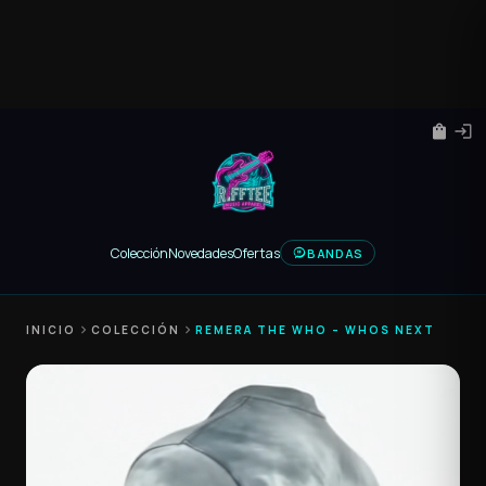
shopping_bag
login
Colección
Novedades
Ofertas
BANDAS
INICIO
chevron_right
COLECCIÓN
chevron_right
REMERA THE WHO – WHOS NEXT