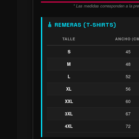
* Las medidas corresponden a la pre
🎸 REMERAS (T-SHIRTS)
TALLE
ANCHO (CM
S
45
M
48
L
52
XL
56
XXL
60
3XL
67
4XL
72