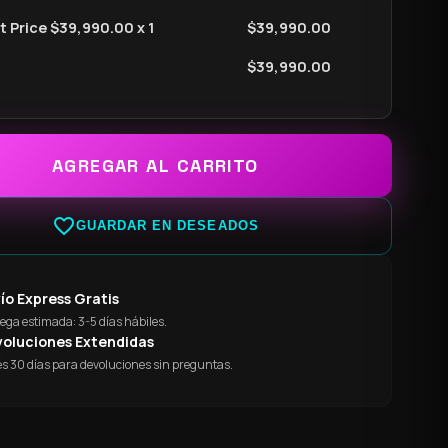
 Price $
39,990.00
x 1
$
39,990.00
$
39,990.00
AGREGAR AL CARRITO
favorite_border
GUARDAR EN DESEADOS
ío Express Gratis
ega estimada: 3-5 días hábiles.
oluciones Extendidas
s 30 días para devoluciones sin preguntas.