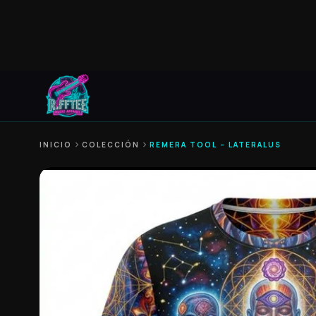
INICIO
chevron_right
COLECCIÓN
chevron_right
REMERA TOOL – LATERALUS