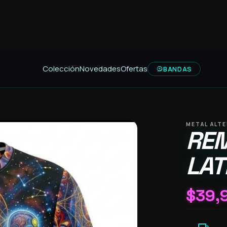
Colección
Novedades
Ofertas
BANDAS
METAL ALT
REM
LAT
$
39,