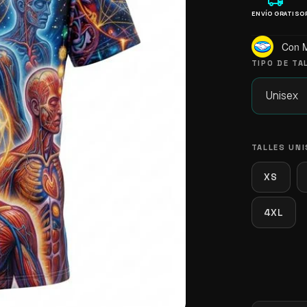
local_shipping
ENVÍO GRATIS
O
Con 
TIPO DE TA
TALLES UNI
XS
4XL