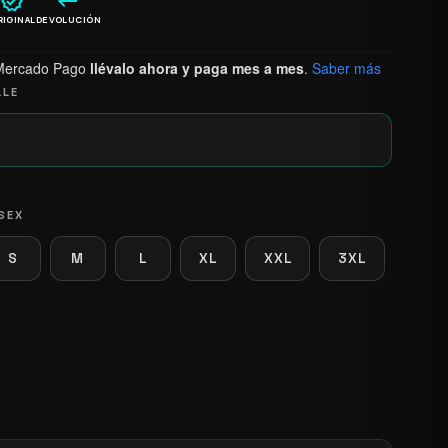
verified
keyboard_return
RIGINAL
DEVOLUCIÓN
Mercado Pago
llévalo ahora y paga mes a mes
.
Saber más
LLE
SEX
S
M
L
XL
XXL
3XL