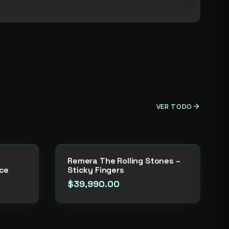
VER TODO
arrow_forward
Remera The Rolling Stones –
ce
Sticky Fingers
$
39,990.00