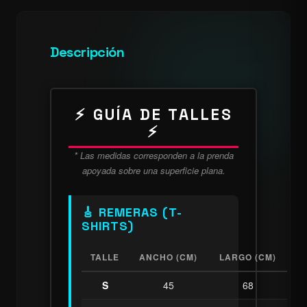
Descripción
⚡ GUÍA DE TALLES
⚡
* Las medidas corresponden a la prenda
apoyada sobre una superficie plana.
🎸 REMERAS (T-
SHIRTS)
TALLE
ANCHO (CM)
LARGO (CM)
S
45
68