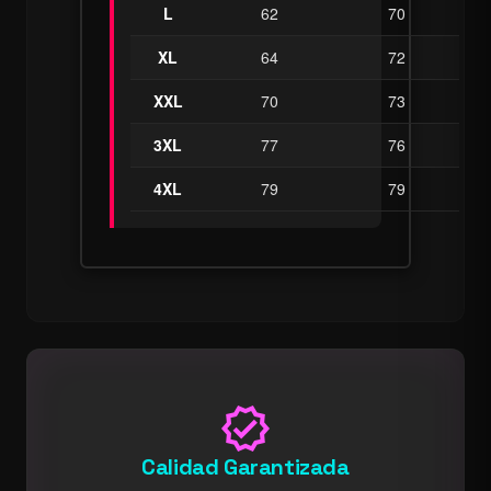
L
62
70
XL
64
72
XXL
70
73
3XL
77
76
4XL
79
79
verified
Calidad Garantizada