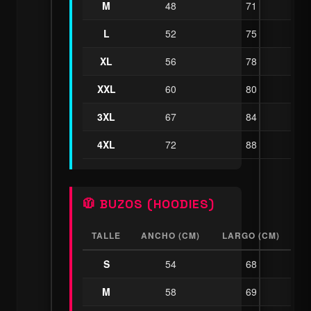
M
48
71
L
52
75
XL
56
78
XXL
60
80
3XL
67
84
4XL
72
88
🧥 BUZOS (HOODIES)
TALLE
ANCHO (CM)
LARGO (CM)
S
54
68
M
58
69