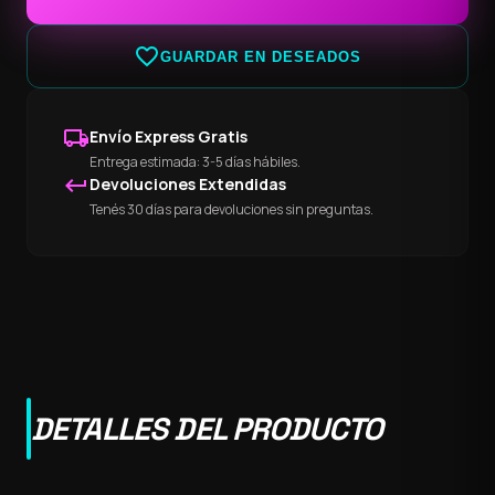
favorite_border
GUARDAR EN DESEADOS
local_shipping
Envío Express Gratis
Entrega estimada: 3-5 días hábiles.
keyboard_return
Devoluciones Extendidas
Tenés 30 días para devoluciones sin preguntas.
DETALLES DEL PRODUCTO