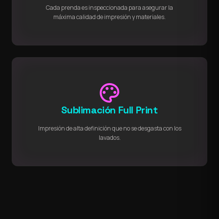
Cada prenda es inspeccionada para asegurar la
máxima calidad de impresión y materiales.
palette
Sublimación Full Print
Impresión de alta definición que no se desgasta con los
lavados.