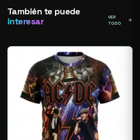
También te puede
VER
interesar
arrow_forward
TODO