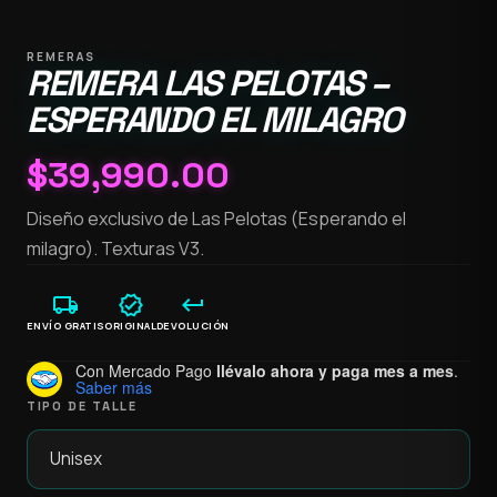
REMERAS
REMERA LAS PELOTAS –
ESPERANDO EL MILAGRO
$
39,990.00
Diseño exclusivo de Las Pelotas (Esperando el
milagro). Texturas V3.
local_shipping
verified
keyboard_return
ENVÍO GRATIS
ORIGINAL
DEVOLUCIÓN
Con Mercado Pago
llévalo ahora y paga mes a mes
.
Saber más
TIPO DE TALLE