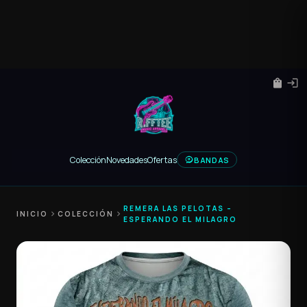
shopping_bag
login
Colección
Novedades
Ofertas
BANDAS
REMERA LAS PELOTAS –
INICIO
chevron_right
COLECCIÓN
chevron_right
ESPERANDO EL MILAGRO