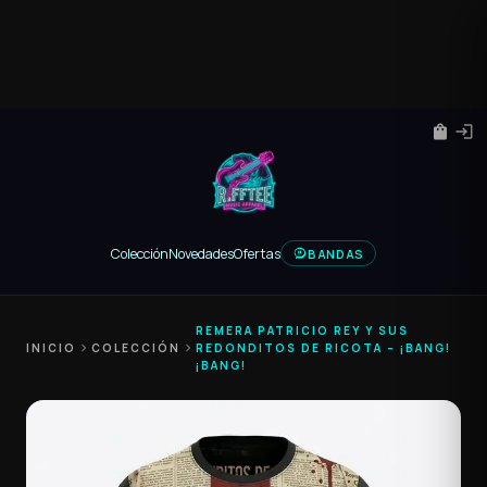
shopping_bag
login
Colección
Novedades
Ofertas
BANDAS
REMERA PATRICIO REY Y SUS
INICIO
chevron_right
COLECCIÓN
chevron_right
REDONDITOS DE RICOTA – ¡BANG!
¡BANG!