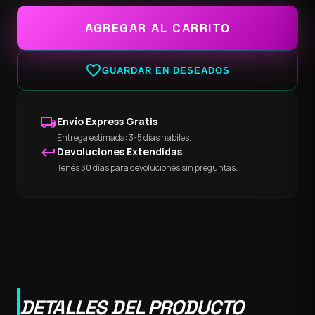
AGREGAR AL CARRITO
favorite_border
GUARDAR EN DESEADOS
local_shipping
Envío Express Gratis
Entrega estimada: 3-5 días hábiles.
keyboard_return
Devoluciones Extendidas
Tenés 30 días para devoluciones sin preguntas.
DETALLES DEL PRODUCTO