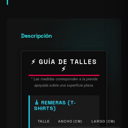
Descripción
⚡ GUÍA DE TALLES
⚡
* Las medidas corresponden a la prenda
apoyada sobre una superficie plana.
🎸 REMERAS (T-
SHIRTS)
TALLE
ANCHO (CM)
LARGO (CM)