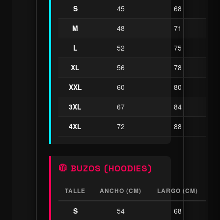
S
45
68
M
48
71
L
52
75
XL
56
78
XXL
60
80
3XL
67
84
4XL
72
88
🧥 BUZOS (HOODIES)
TALLE
ANCHO (CM)
LARGO (CM)
S
54
68