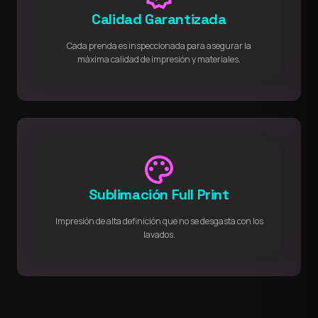
Calidad Garantizada
Cada prenda es inspeccionada para asegurar la
máxima calidad de impresión y materiales.
palette
Sublimación Full Print
Impresión de alta definición que no se desgasta con los
lavados.