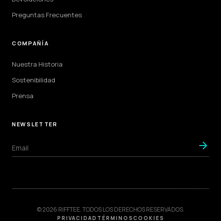
Preguntas Frecuentes
COMPAÑÍA
Nuestra Historia
Sostenibilidad
Prensa
NEWSLETTER
arrow_forward
© 2026 RIFFTEE. TODOS LOS DERECHOS RESERVADOS.
PRIVACIDAD
TÉRMINOS
COOKIES