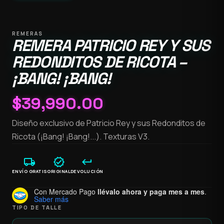
REMERAS
REMERA PATRICIO REY Y SUS
REDONDITOS DE RICOTA –
¡BANG! ¡BANG!
$
39,990.00
Diseño exclusivo de Patricio Rey y sus Redonditos de
Ricota (¡Bang! ¡Bang!...). Texturas V3.
local_shipping
verified
keyboard_return
ENVÍO GRATIS
ORIGINAL
DEVOLUCIÓN
Con Mercado Pago
llévalo ahora y paga mes a mes
.
Saber más
TIPO DE TALLE