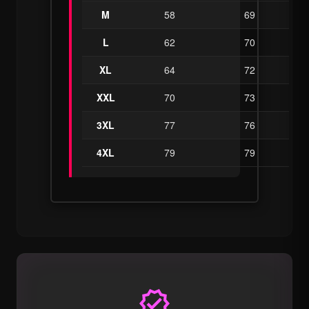
M
58
69
L
62
70
XL
64
72
XXL
70
73
3XL
77
76
4XL
79
79
verified