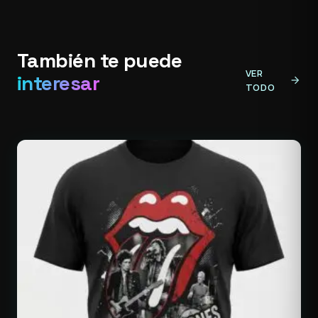
También te puede
VER
interesar
arrow_forward
TODO