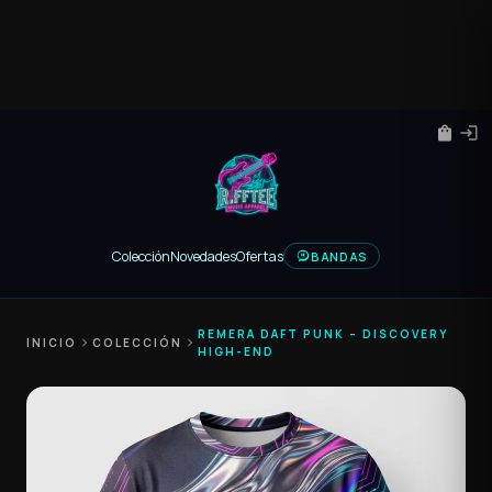
shopping_bag
login
Colección
Novedades
Ofertas
BANDAS
REMERA DAFT PUNK – DISCOVERY
INICIO
chevron_right
COLECCIÓN
chevron_right
HIGH-END