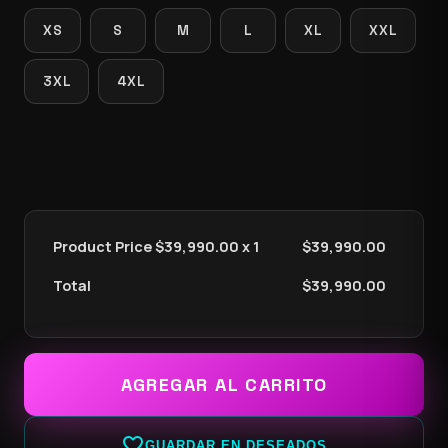
XS
S
M
L
XL
XXL
3XL
4XL
Product Price $
39,990.00
x 1
$
39,990.00
Total
$
39,990.00
AGREGAR AL CARRITO
favorite_border
GUARDAR EN DESEADOS