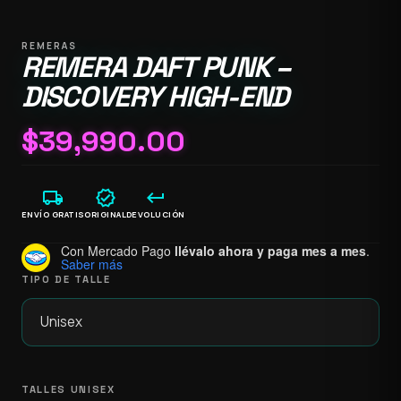
REMERAS
REMERA DAFT PUNK –
DISCOVERY HIGH-END
$
39,990.00
local_shipping
verified
keyboard_return
ENVÍO GRATIS
ORIGINAL
DEVOLUCIÓN
Con Mercado Pago
llévalo ahora y paga mes a mes
.
Saber más
TIPO DE TALLE
TALLES UNISEX