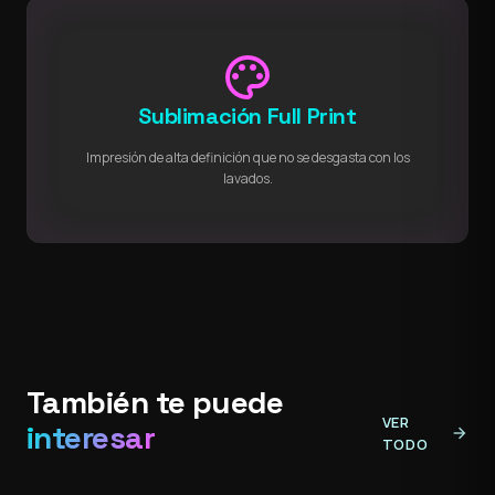
palette
Sublimación Full Print
Impresión de alta definición que no se desgasta con los
lavados.
También te puede
VER
interesar
arrow_forward
TODO