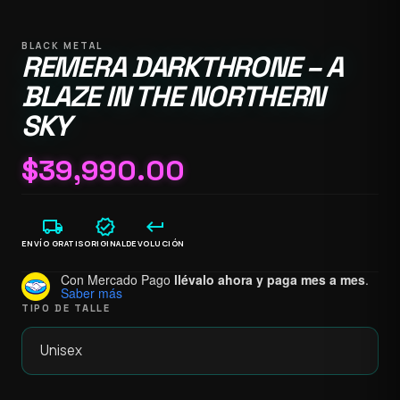
BLACK METAL
REMERA DARKTHRONE – A
BLAZE IN THE NORTHERN
SKY
$
39,990.00
local_shipping
verified
keyboard_return
ENVÍO GRATIS
ORIGINAL
DEVOLUCIÓN
Con Mercado Pago
llévalo ahora y paga mes a mes
.
Saber más
TIPO DE TALLE