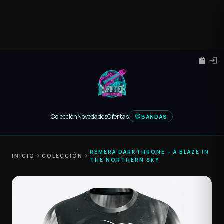
shopping_bag
login
Colección
Novedades
Ofertas
BANDAS
REMERA DARKTHRONE – A BLAZE IN
INICIO
chevron_right
COLECCIÓN
chevron_right
THE NORTHERN SKY