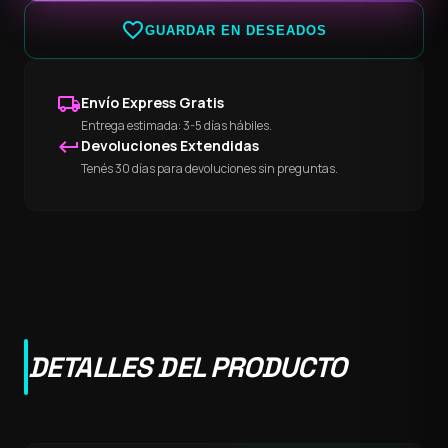
favorite_border
GUARDAR EN DESEADOS
local_shipping
Envío Express Gratis
Entrega estimada: 3-5 días hábiles.
keyboard_return
Devoluciones Extendidas
Tenés 30 días para devoluciones sin preguntas.
DETALLES DEL PRODUCTO