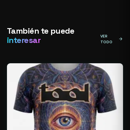
También te puede
VER
interesar
arrow_forward
TODO