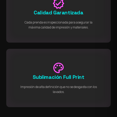
verified
Calidad Garantizada
Cada prenda es inspeccionada para asegurar la
máxima calidad de impresión y materiales.
palette
Sublimación Full Print
Impresión de alta definición que no se desgasta con los
lavados.