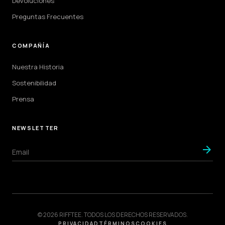
Devoluciones
Preguntas Frecuentes
COMPAÑÍA
Nuestra Historia
Sostenibilidad
Prensa
NEWSLETTER
arrow_forward
© 2026 RIFFTEE. TODOS LOS DERECHOS RESERVADOS.
PRIVACIDAD
TÉRMINOS
COOKIES