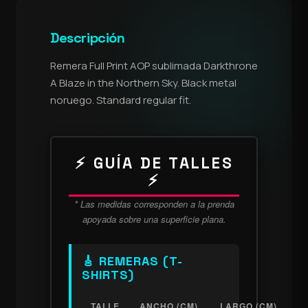
Descripción
Remera Full Print AOP sublimada Darkthrone
A Blaze in the Northern Sky. Black metal
noruego. Standard regular fit.
⚡ GUÍA DE TALLES
⚡
* Las medidas corresponden a la prenda
apoyada sobre una superficie plana.
🎸 REMERAS (T-
SHIRTS)
TALLE
ANCHO (CM)
LARGO (CM)