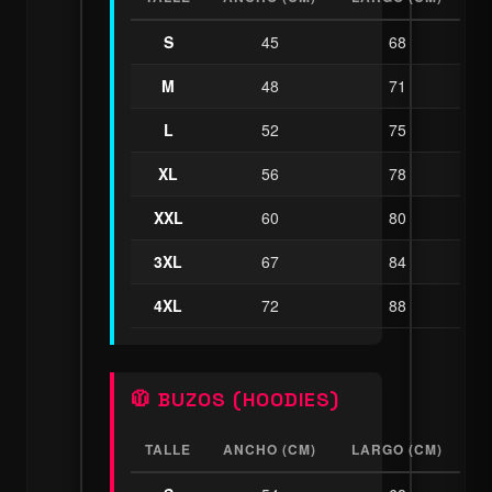
S
45
68
M
48
71
L
52
75
XL
56
78
XXL
60
80
3XL
67
84
4XL
72
88
🧥 BUZOS (HOODIES)
TALLE
ANCHO (CM)
LARGO (CM)