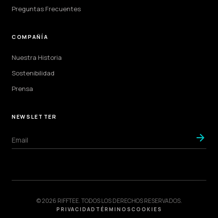
Preguntas Frecuentes
COMPAÑÍA
Nuestra Historia
Sostenibilidad
Prensa
NEWSLETTER
arrow_forward
© 2026 RIFFTEE. TODOS LOS DERECHOS RESERVADOS.
PRIVACIDAD
TÉRMINOS
COOKIES