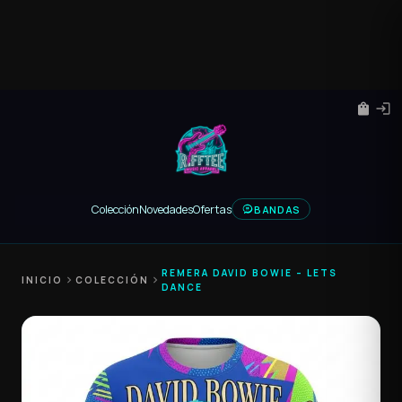
shopping_bag
login
Colección
Novedades
Ofertas
BANDAS
REMERA DAVID BOWIE – LETS
INICIO
chevron_right
COLECCIÓN
chevron_right
DANCE