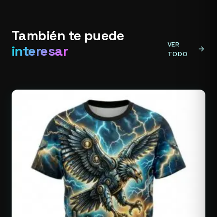
También te puede
VER
interesar
arrow_forward
TODO