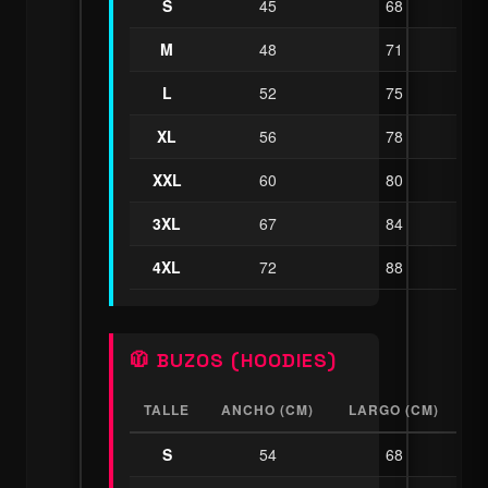
S
45
68
M
48
71
L
52
75
XL
56
78
XXL
60
80
3XL
67
84
4XL
72
88
🧥 BUZOS (HOODIES)
TALLE
ANCHO (CM)
LARGO (CM)
S
54
68