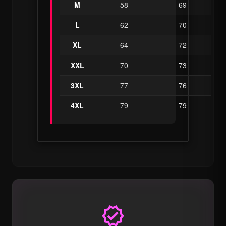
M
58
69
L
62
70
XL
64
72
XXL
70
73
3XL
77
76
4XL
79
79
verified