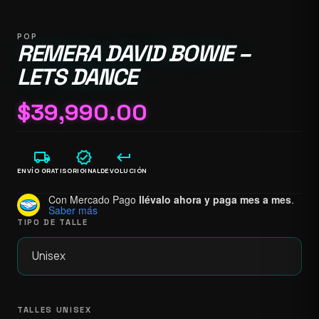
POP
REMERA DAVID BOWIE –
LETS DANCE
$
39,990.00
local_shipping
verified
keyboard_return
ENVÍO GRATIS
ORIGINAL
DEVOLUCIÓN
Con Mercado Pago
llévalo ahora y paga mes a mes
.
Saber más
TIPO DE TALLE
TALLES UNISEX