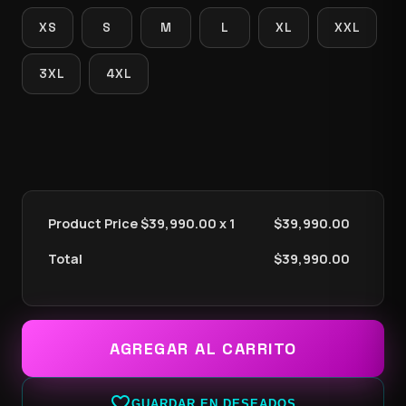
XS
S
M
L
XL
XXL
3XL
4XL
Product Price $
39,990.00
x 1
$
39,990.00
Total
$
39,990.00
AGREGAR AL CARRITO
favorite_border
GUARDAR EN DESEADOS