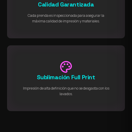
Calidad Garantizada
Cada prenda es inspeccionada para asegurar la
máxima calidad de impresión y materiales.
palette
Sublimación Full Print
Impresión de alta definición que no se desgasta con los
lavados.