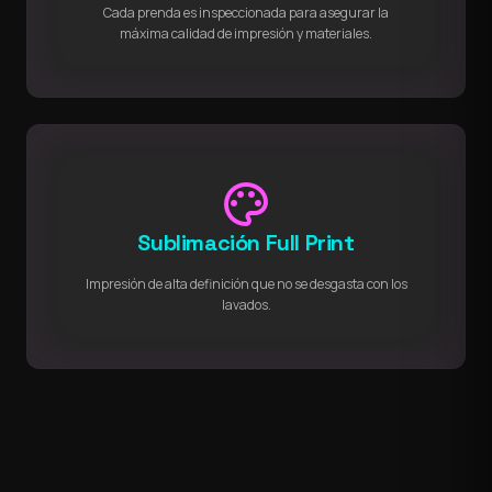
Cada prenda es inspeccionada para asegurar la
máxima calidad de impresión y materiales.
palette
Sublimación Full Print
Impresión de alta definición que no se desgasta con los
lavados.