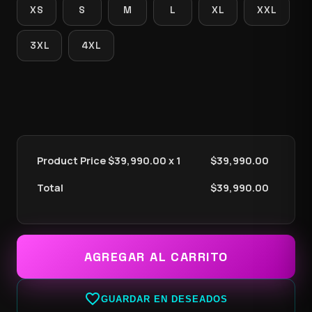
XS
S
M
L
XL
XXL
3XL
4XL
Product Price $
39,990.00
x 1
$
39,990.00
Total
$
39,990.00
AGREGAR AL CARRITO
favorite_border
GUARDAR EN DESEADOS