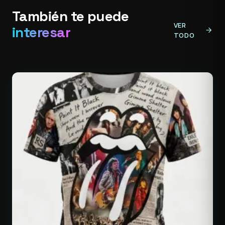
También te puede
VER
interesar
arrow_forward
TODO