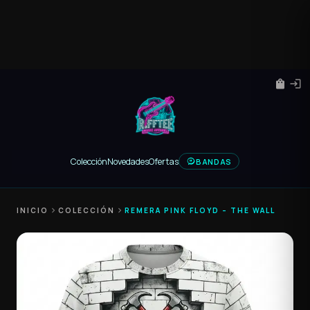
shopping_bag
login
Colección
Novedades
Ofertas
BANDAS
INICIO
chevron_right
COLECCIÓN
chevron_right
REMERA PINK FLOYD – THE WALL