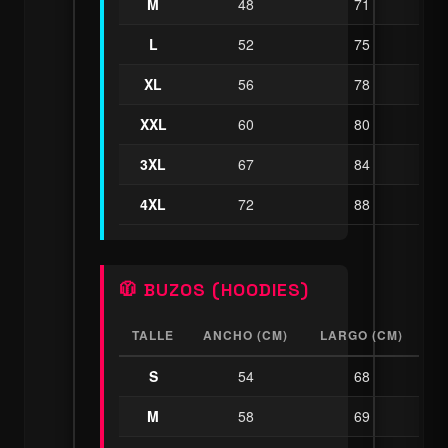
M
48
71
L
52
75
XL
56
78
XXL
60
80
3XL
67
84
4XL
72
88
🧥 BUZOS (HOODIES)
TALLE
ANCHO (CM)
LARGO (CM)
S
54
68
M
58
69