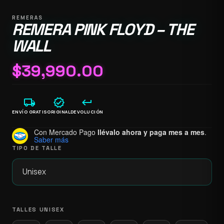
REMERAS
REMERA PINK FLOYD – THE
WALL
$
39,990.00
local_shipping
verified
keyboard_return
ENVÍO GRATIS
ORIGINAL
DEVOLUCIÓN
Con Mercado Pago
llévalo ahora y paga mes a mes
.
Saber más
TIPO DE TALLE
TALLES UNISEX