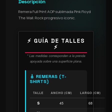
Descripción
Remera Full Print AOP sublimada Pink Floyd
The Wall. Rock progresivo iconic.
⚡ GUÍA DE TALLES
⚡
* Las medidas corresponden a la prenda
apoyada sobre una superficie plana.
🎸 REMERAS (T-
SHIRTS)
TALLE
ANCHO (CM)
LARGO (CM)
S
45
68