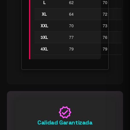
L
62
70
XL
64
72
XXL
70
73
3XL
77
76
4XL
79
79
verified
Calidad Garantizada