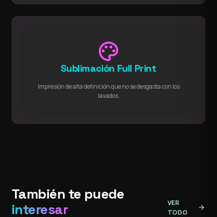
palette
Sublimación Full Print
Impresión de alta definición que no se desgasta con los
lavados.
También te puede
VER
interesar
arrow_forward
TODO