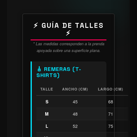
⚡ GUÍA DE TALLES
⚡
* Las medidas corresponden a la prenda
apoyada sobre una superficie plana.
🎸 REMERAS (T-
SHIRTS)
TALLE
ANCHO (CM)
LARGO (CM)
S
45
68
M
48
71
L
52
75