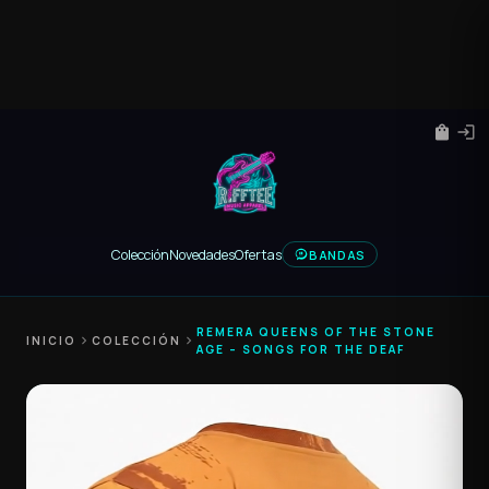
shopping_bag
login
Colección
Novedades
Ofertas
BANDAS
REMERA QUEENS OF THE STONE
INICIO
chevron_right
COLECCIÓN
chevron_right
AGE – SONGS FOR THE DEAF