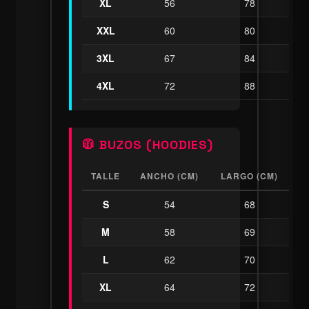
XL
56
78
XXL
60
80
3XL
67
84
4XL
72
88
🧥 BUZOS (HOODIES)
TALLE
ANCHO (CM)
LARGO (CM)
S
54
68
M
58
69
L
62
70
XL
64
72