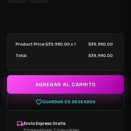
Product Price $
39,990.00
x 1
$
39,990.00
Total
$
39,990.00
AGREGAR AL CARRITO
favorite_border
GUARDAR EN DESEADOS
local_shipping
Envío Express Gratis
Entrega estimada: 3-5 días hábiles.