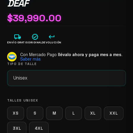
DEAF
$
39,990.00
local_shipping
verified
keyboard_return
ENVÍO GRATIS
ORIGINAL
DEVOLUCIÓN
Con Mercado Pago
llévalo ahora y paga mes a mes
.
Saber más
TIPO DE TALLE
TALLES UNISEX
XS
S
M
L
XL
XXL
3XL
4XL