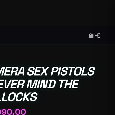
shopping_bag
login
ERA SEX PISTOLS
EVER MIND THE
LLOCKS
990.00