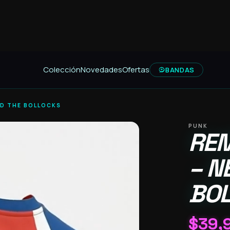
Colección
Novedades
Ofertas
BANDAS
ND THE BOLLOCKS
PUNK
REM
– N
BO
$
39,