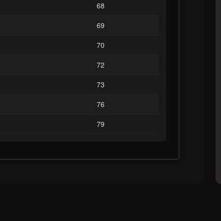
68
69
70
72
73
76
79