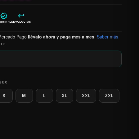
verified
keyboard_return
RIGINAL
DEVOLUCIÓN
Mercado Pago
llévalo ahora y paga mes a mes
.
Saber más
LLE
SEX
S
M
L
XL
XXL
3XL