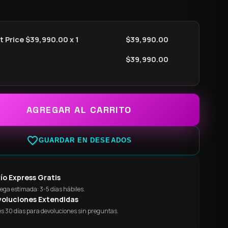
 Price $
39,990.00
x 1
$
39,990.00
$
39,990.00
AGREGAR AL CARRITO
favorite_border
GUARDAR EN DESEADOS
ío Express Gratis
ega estimada: 3-5 días hábiles.
oluciones Extendidas
s 30 días para devoluciones sin preguntas.