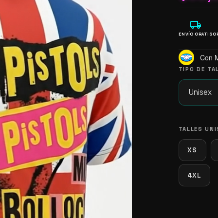
local_shipping
ENVÍO GRATIS
O
Con 
TIPO DE TA
TALLES UNI
XS
4XL