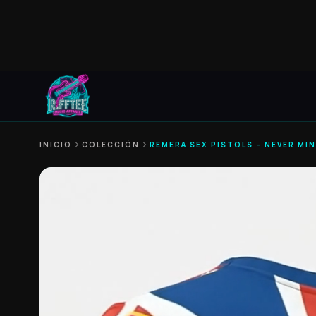
INICIO
chevron_right
COLECCIÓN
chevron_right
REMERA SEX PISTOLS – NEVER MI