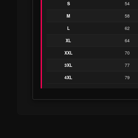
S
54
M
58
L
62
XL
64
XXL
70
3XL
77
4XL
79