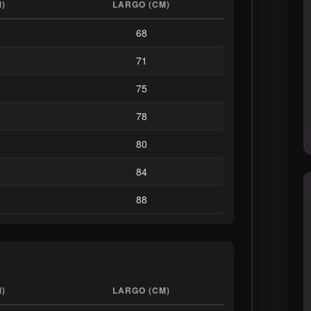
)
LARGO (CM)
68
71
75
78
80
84
88
)
LARGO (CM)