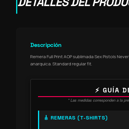
DETALLES DEL PROD
Descripción
Remera Full Print AOP sublimada Sex Pistols Never
anarquica. Standard regular fit.
⚡ GUÍA D
* Las medidas corresponden a la pre
🎸 REMERAS (T-SHIRTS)