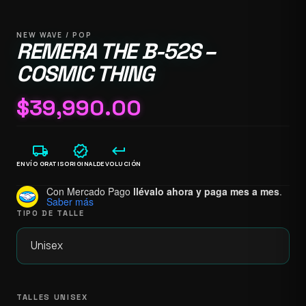
NEW WAVE / POP
REMERA THE B-52S –
COSMIC THING
$
39,990.00
local_shipping
verified
keyboard_return
ENVÍO GRATIS
ORIGINAL
DEVOLUCIÓN
Con Mercado Pago
llévalo ahora y paga mes a mes
.
Saber más
TIPO DE TALLE
TALLES UNISEX