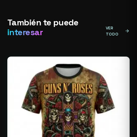
También te puede
VER
interesar
arrow_forward
TODO