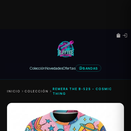
shopping_bag
login
Colección
Novedades
Ofertas
BANDAS
REMERA THE B-52S – COSMIC
INICIO
chevron_right
COLECCIÓN
chevron_right
THING