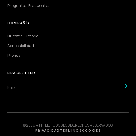
Preguntas Frecuentes
COMPAÑÍA
Nuestra Historia
Sostenibilidad
Prensa
NEWSLETTER
arrow_forward
© 2026 RIFFTEE. TODOS LOS DERECHOS RESERVADOS.
PRIVACIDAD
TÉRMINOS
COOKIES