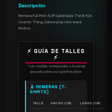
Descripción
Remera Full Print AOP sublimada The B-52s
Cosmic Thing. Dance pop new wave
festivo.
⚡ GUÍA DE TALLES
⚡
* Las medidas corresponden a la prenda
apoyada sobre una superficie plana.
🎸 REMERAS (T-
SHIRTS)
TALLE
ANCHO (CM)
LARGO (CM)