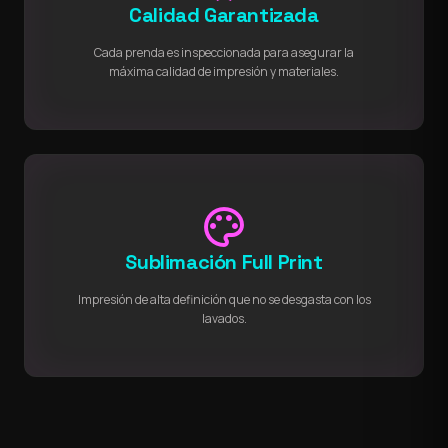
Calidad Garantizada
Cada prenda es inspeccionada para asegurar la
máxima calidad de impresión y materiales.
palette
Sublimación Full Print
Impresión de alta definición que no se desgasta con los
lavados.