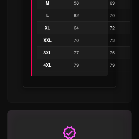
M
58
69
L
62
70
XL
64
72
XXL
70
73
3XL
77
76
4XL
79
79
verified