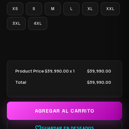
XS
S
M
L
XL
XXL
3XL
4XL
Product Price $
39,990.00
x 1
$
39,990.00
Total
$
39,990.00
AGREGAR AL CARRITO
favorite_border
GUARDAR EN DESEADOS