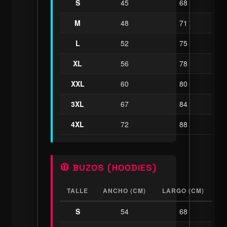
S
45
68
M
48
71
L
52
75
XL
56
78
XXL
60
80
3XL
67
84
4XL
72
88
🧥 BUZOS (HOODIES)
TALLE
ANCHO (CM)
LARGO (CM)
S
54
68